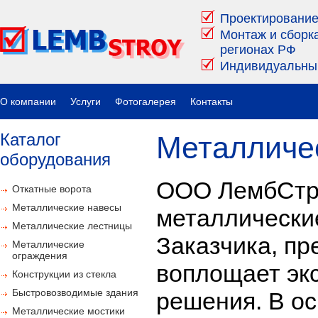
Проектирование
Mонтаж и сборк
регионах РФ
Индивидуальный
О компании
Услуги
Фотогалерея
Контакты
Каталог
Металличе
оборудования
ООО ЛембСтро
Откатные ворота
Металлические навесы
металлически
Металлические лестницы
Заказчика, пр
Металлические
ограждения
воплощает эк
Конструкции из стекла
Быстровозводимые здания
решения. В о
Металлические мостики